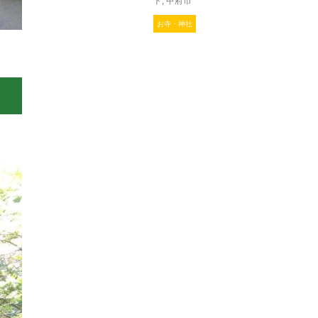
ト
,
甲府市
お寺・神社