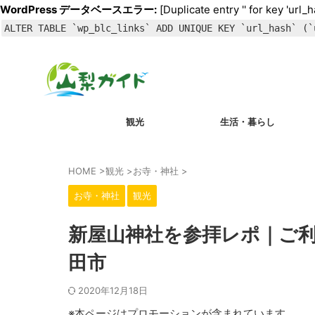
WordPress データベースエラー:
[Duplicate entry '' for key 'url_h
ALTER TABLE `wp_blc_links` ADD UNIQUE KEY `url_hash` (`
観光
生活・暮らし
HOME
>
観光
>
お寺・神社
>
お寺・神社
観光
新屋山神社を参拝レポ｜ご
田市
2020年12月18日
※本ページはプロモーションが含まれています