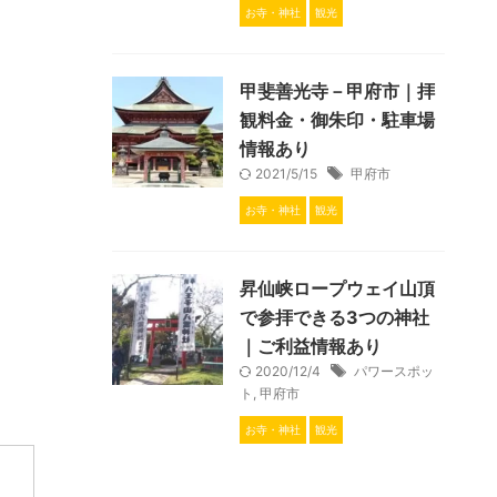
お寺・神社
観光
甲斐善光寺－甲府市｜拝
観料金・御朱印・駐車場
情報あり
2021/5/15
甲府市
お寺・神社
観光
昇仙峡ロープウェイ山頂
で参拝できる3つの神社
｜ご利益情報あり
2020/12/4
パワースポッ
ト
,
甲府市
お寺・神社
観光