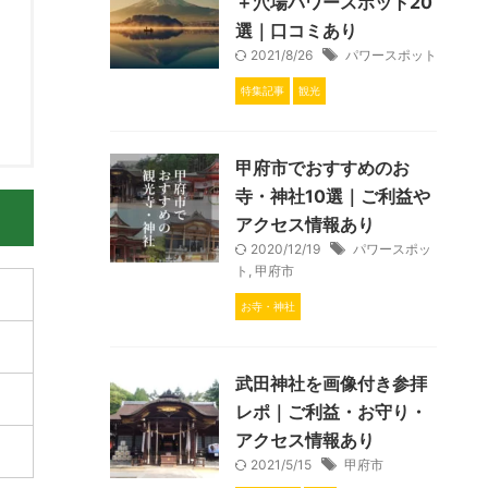
＋穴場パワースポット20
選｜口コミあり
2021/8/26
パワースポット
特集記事
観光
甲府市でおすすめのお
寺・神社10選｜ご利益や
アクセス情報あり
2020/12/19
パワースポッ
ト
,
甲府市
お寺・神社
武田神社を画像付き参拝
レポ｜ご利益・お守り・
アクセス情報あり
2021/5/15
甲府市