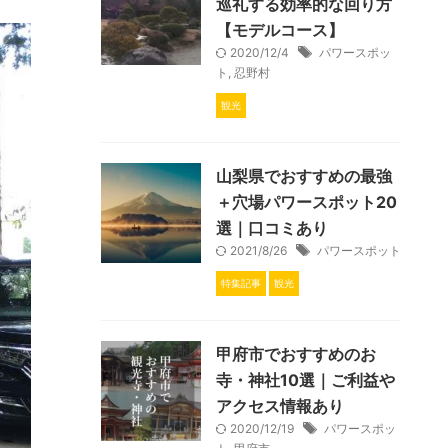
巡礼する効率的な回り方
【モデルコース】
2020/12/4
パワースポッ
ト
,
忍野村
観光
山梨県でおすすめの最強
＋穴場パワースポット20
選｜口コミあり
2021/8/26
パワースポット
特集記事
観光
甲府市でおすすめのお
寺・神社10選｜ご利益や
アクセス情報あり
2020/12/19
パワースポッ