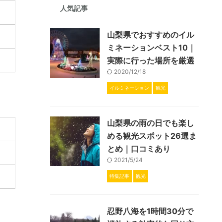
人気記事
山梨県でおすすめのイル
ミネーションベスト10｜
実際に行った場所を厳選
2020/12/18
イルミネーション
観光
山梨県の雨の日でも楽し
める観光スポット26選ま
とめ｜口コミあり
2021/5/24
特集記事
観光
忍野八海を1時間30分で