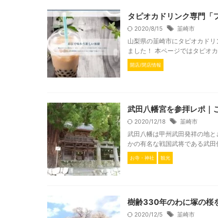
タピオカドリンク専門「フ
2020/8/15
韮崎市
山梨県の韮崎市にタピオカドリ
ました！ 本ページではタピオカ
開店/閉店情報
武田八幡宮を参拝レポ｜
2020/12/18
韮崎市
武田八幡は甲州武田発祥の地と
かの有名な戦国武将である武田信
お寺・神社
観光
樹齢330年のわに塚の
2020/12/5
韮崎市