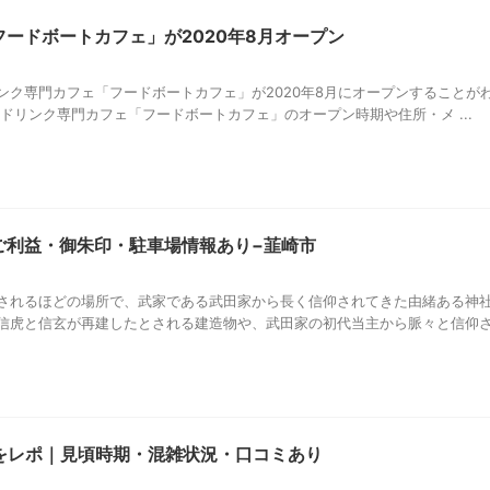
ードボートカフェ」が2020年8月オープン
ンク専門カフェ「フードボートカフェ」が2020年8月にオープンすることが
ドリンク専門カフェ「フードボートカフェ」のオープン時期や住所・メ ...
ご利益・御朱印・駐車場情報あり−韮崎市
されるほどの場所で、武家である武田家から長く信仰されてきた由緒ある神
虎と信玄が再建したとされる建造物や、武田家の初代当主から脈々と信仰さ .
桜をレポ｜見頃時期・混雑状況・口コミあり