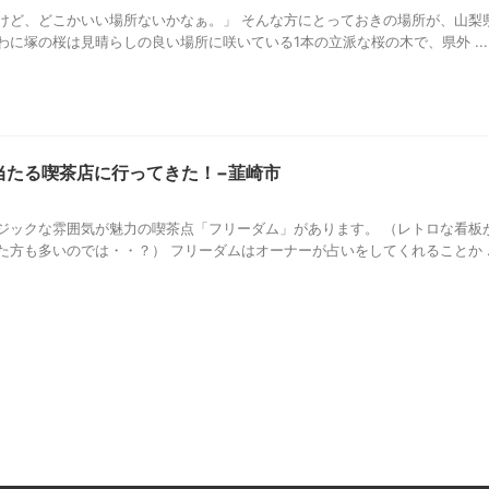
けど、どこかいい場所ないかなぁ。」 そんな方にとっておきの場所が、山梨
わに塚の桜は見晴らしの良い場所に咲いている1本の立派な桜の木で、県外 ...
当たる喫茶店に行ってきた！−韮崎市
ジックな雰囲気が魅力の喫茶点「フリーダム」があります。 （レトロな看板
方も多いのでは・・？） フリーダムはオーナーが占いをしてくれることか ..