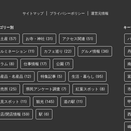
サイトマップ
プライバシーポリシー
運営元情報
ゴリー別
キー
お土産
(57)
お寺・神社
(31)
アクセス関連
(51)
イルミネーション
(11)
カフェ巡り
(22)
グルメ情報
(36)
コラム
(8)
仕事情報
(17)
公園
(7)
特産品・名産品
(12)
特集記事
(5)
生活・暮らし
(95)
直売所
(25)
県民アンケート調査
(7)
紅葉スポット
(8)
花見スポット
(11)
観光
(145)
道の駅
(11)
店/閉店情報
(59)
駅
(6)