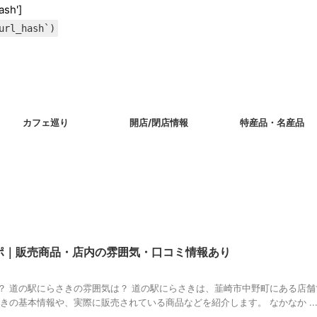
ash']
url_hash`)
カフェ巡り
開店/閉店情報
特産品・名産品
ポ｜販売商品・店内の雰囲気・口コミ情報あり
？ 道の駅にらさきの雰囲気は？ 道の駅にらさきは、韮崎市中野町にある店舗
きの基本情報や、実際に販売されている商品などを紹介します。 なかなか ..