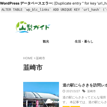
WordPress データベースエラー:
[Duplicate entry '' for key 'url_h
ALTER TABLE `wp_blc_links` ADD UNIQUE KEY `url_hash` (`
観光
生活・暮らし
HOME
>
韮崎市
韮崎市
道の駅にらさきを訪問レ
2021/3/27
韮崎市
道の駅にらさきってどんな場所
す。 本記事では、道の駅にらさ