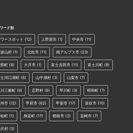
ワード別
パワースポット
(12)
上野原市
(1)
中央市
(11)
丹波山村
(1)
北杜市
(11)
南アルプス市
(23)
南部町
(8)
大月市
(1)
富士吉田市
(11)
富士川町
(8)
富士河口湖町
(8)
山中湖村
(3)
山梨市
(7)
市川三郷町
(9)
忍野村
(8)
早川町
(3)
昭和町
(7)
甲州市
(12)
甲府市
(62)
甲斐市
(17)
笛吹市
(10)
西桂町
(1)
身延町
(17)
都留市
(2)
韮崎市
(7)
鳴沢村
(3)