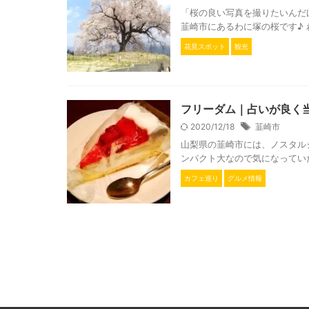
「桜の良い写真を撮りたいんだ
韮崎市にあるわに塚の桜です♪ 
花見スポット
観光
フリーダム｜占いが良く
2020/12/18
韮崎市
山梨県の韮崎市には、ノスタル
ンパクト大なので気になっていた
カフェ巡り
グルメ情報