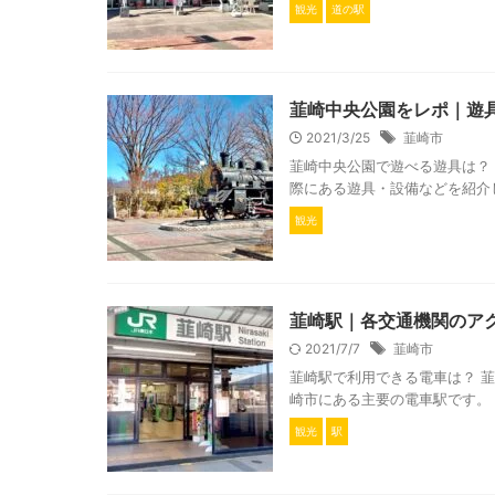
観光
道の駅
韮崎中央公園をレポ｜遊
2021/3/25
韮崎市
韮崎中央公園で遊べる遊具は？
際にある遊具・設備などを紹介し
観光
韮崎駅｜各交通機関のア
2021/7/7
韮崎市
韮崎駅で利用できる電車は？ 
崎市にある主要の電車駅です。 
観光
駅