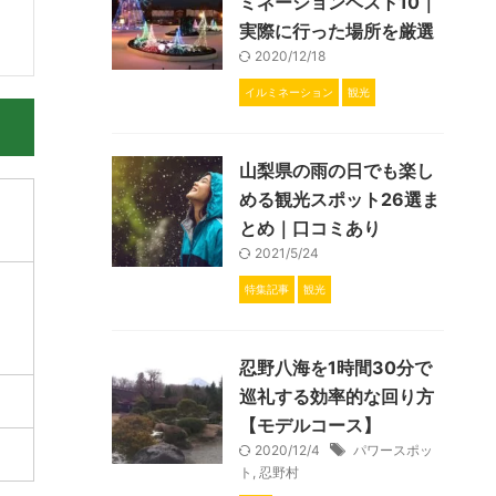
ミネーションベスト10｜
実際に行った場所を厳選
2020/12/18
イルミネーション
観光
山梨県の雨の日でも楽し
める観光スポット26選ま
とめ｜口コミあり
2021/5/24
特集記事
観光
忍野八海を1時間30分で
巡礼する効率的な回り方
【モデルコース】
2020/12/4
パワースポッ
ト
,
忍野村