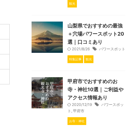
観光
山梨県でおすすめの最強
＋穴場パワースポット20
選｜口コミあり
2021/8/26
パワースポット
特集記事
観光
甲府市でおすすめのお
寺・神社10選｜ご利益や
アクセス情報あり
2020/12/19
パワースポッ
ト
,
甲府市
お寺・神社