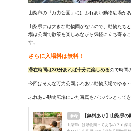
山梨市の『万力公園』にはふれあい動物広場が
山梨県には大きな動物園がないので、動物たち
場は公園で散策を楽しみながら気軽に立ち寄る
す。
さらに入場料は無料！
滞在時間は30分あれば十分に楽しめる
ので時間
今回はそんな万力公園ふれあい動物広場でゆる
ふれあい動物広場にいた写真もバシバシとって
【無料あり】山梨県の
参考
山梨県には動物園ってあるの？ 山梨
念ながら山梨県には「遊亀公園附属動物