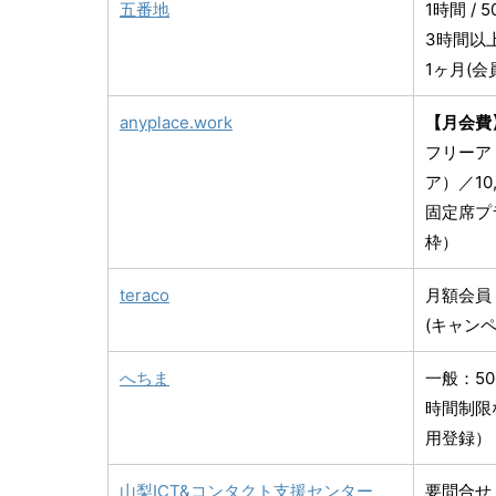
五番地
1時間 / 
3時間以上(
1ヶ月(会員)
anyplace.work
【月会費
フリーア
ア）／10
固定席プ
枠）
teraco
月額会員：
(キャンペ
へちま
一般：50
時間制限
用登録）
山梨ICT&コンタクト支援センター
要問合せ