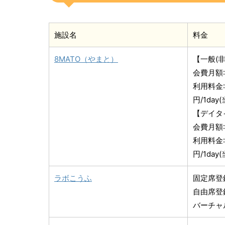
施設名
料金
8MATO（やまと）
【一般(非
会費月額:
利用料金:1
円/1da
【デイタ
会費月額:
利用料金:5
円/1da
ラボこうふ
固定席登録
自由席登録
バーチャル