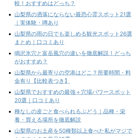
較！おすすめはどっち？
山梨県の洒落にならない最恐心霊スポット21選
｜実体験・噂あり
山梨県の雨の日でも楽しめる観光スポット26選
まとめ｜口コミあり
鳴沢氷穴と富岳風穴の違いを徹底解説！どっち
がおすすめ？
山梨県から最寄りの空港はどこ？所要時間・料
金有り【比較表つき】
山梨県でおすすめの最強＋穴場パワースポット
20選｜口コミあり
種なしの皮ごと食べられるぶどう｜品種・栄
養・買える場所を徹底解説
山梨県のお土産を50種類以上食べた私がマジで