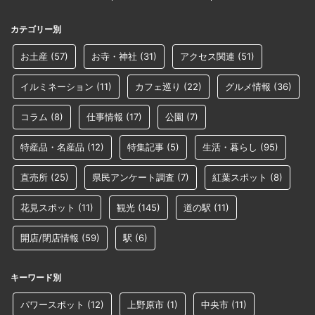
カテゴリー別
お土産
(57)
お寺・神社
(31)
アクセス関連
(51)
イルミネーション
(11)
カフェ巡り
(22)
グルメ情報
(36)
コラム
(8)
仕事情報
(17)
公園
(7)
特産品・名産品
(12)
特集記事
(5)
生活・暮らし
(95)
直売所
(25)
県民アンケート調査
(7)
紅葉スポット
(8)
花見スポット
(11)
観光
(145)
道の駅
(11)
開店/閉店情報
(59)
駅
(6)
キーワード別
パワースポット
(12)
上野原市
(1)
中央市
(11)