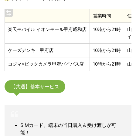
営業時間
住
楽天モバイル イオンモール甲府昭和店
10時から21時
山梨
イオ
ケーズデンキ 甲府店
10時から21時
山梨
コジマ×ビックカメラ甲府バイパス店
10時から21時
山梨
【共通】基本サービス
SIMカード、端末の当日購入＆受け渡しが可
能！